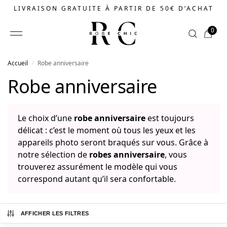
LIVRAISON GRATUITE À PARTIR DE 50€ D’ACHAT
0
Accueil
Robe anniversaire​
/
Boutique
Robe anniversaire​
Par style
Par style
Le choix d’une
robe anniversaire
est toujours
Robe bohème​
délicat : c’est le moment où tous les yeux et les
appareils photo seront braqués sur vous. Grâce à
Robe bridgerton​
notre sélection de
robes anniversaire
, vous
Robe champêtre​
trouverez assurément le modèle qui vous
Robe chic​
correspond autant qu’il sera confortable.
Robe de soirée​
Robe de soirée longue​
AFFICHER LES FILTRES
Robe fleurie​