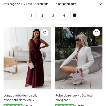
Robe kabyle​
Affichage de 1–27 sur 86 résultats
Robe léopard​
1
2
3
4
Robe sexy​
Robe vintage​
Robe années 20​
Robe années 30​
Robe années 50
Robe années 60​
Robe années 70​
Par type
Par type
Robe blazer​
Robe chemise​
Longue robe demoiselle
Robe blazer sexy décolleté
d’honneur décolleté V
plongeant
Robe corset​
6 avis
6 avis