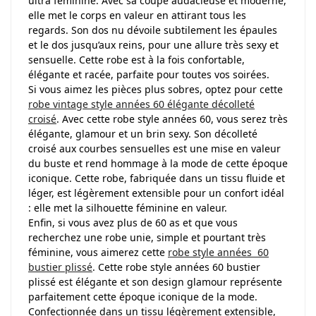
ultra féminine. Avec sa coupe audacieuse et moderne,
elle met le corps en valeur en attirant tous les
regards. Son dos nu dévoile subtilement les épaules
et le dos jusqu’aux reins, pour une allure très sexy et
sensuelle. Cette robe est à la fois confortable,
élégante et racée, parfaite pour toutes vos soirées.
Si vous aimez les pièces plus sobres, optez pour cette
robe vintage style années 60 élégante décolleté
croisé
. Avec cette robe style années 60, vous serez très
élégante, glamour et un brin sexy. Son décolleté
croisé aux courbes sensuelles est une mise en valeur
du buste et rend hommage à la mode de cette époque
iconique. Cette robe, fabriquée dans un tissu fluide et
léger, est légèrement extensible pour un confort idéal
: elle met la silhouette féminine en valeur.
Enfin, si vous avez plus de 60 as et que vous
recherchez une robe unie, simple et pourtant très
féminine, vous aimerez cette
robe style années 60
bustier plissé
. Cette robe style années 60 bustier
plissé est élégante et son design glamour représente
parfaitement cette époque iconique de la mode.
Confectionnée dans un tissu légèrement extensible,