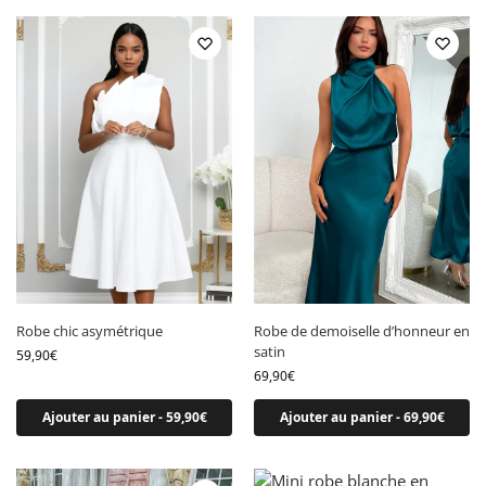
Robe portefeuille
Robe sirène
Robe trapeze
Par occasion
Par occasion
Robe anniversaire​
Robe cérémonie femme​
Robe cocktail​
Robe de bal​
Robe de gala​
Robe chic asymétrique
Robe de demoiselle d’honneur en
Robe demoiselle d’honneur​
satin
59,90
€
69,90
€
Robe de noël​
Robe mariage​
Ajouter au panier - 59,90€
Ajouter au panier - 69,90€
Robe nouvel an​