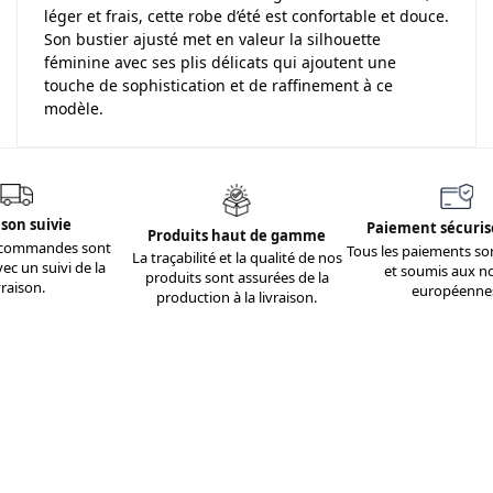
léger et frais, cette robe d’été est confortable et douce.
Son bustier ajusté met en valeur la silhouette
féminine avec ses plis délicats qui ajoutent une
touche de sophistication et de raffinement à ce
modèle.
n suivie
Paiement sécurisé e
Produits haut de gamme
mmandes sont
Tous les paiements sont s
La traçabilité et la qualité de nos
n suivi de la
et soumis aux norm
produits sont assurées de la
son.
européennes.
production à la livraison.