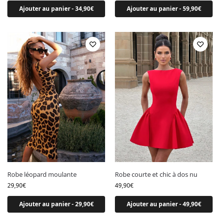
Robe verte
Ajouter au panier - 34,90€
Ajouter au panier - 59,90€
Robe vert sauge
Robe violette
Par forme
Par forme
Robe asymétrique
Robe bustier
Robe cache coeur
Robe col V
Robe droite
Robe empire
Robe léopard moulante
Robe courte et chic à dos nu
Robe fourreau
29,90
€
49,90
€
Robe manches longues
Ajouter au panier - 29,90€
Ajouter au panier - 49,90€
Robe patineuse