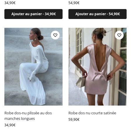
Par couleur
34,90
€
54,90
€
Robe argentée
Ajouter au panier - 34,90€
Ajouter au panier - 54,90€
Robe beige
Robe blanche
Robe bleu marine
Robe bleue
Robe bordeaux
Robe jaune
Robe marron
Robe noire
Robe orange
Robe rose
Robe rose poudré
Robe dos-nu plissée au dos
Robe dos nu courte satinée
Robe rouge
manches longues
59,90
€
Robe terracotta
34,90
€