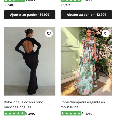
Robe courte
39,90
€
42,90
€
Robe de plage​
Ajouter au panier - 39,90€
Ajouter au panier - 42,90€
Robe dos nu​
Robe grossesse
Robe longue​
Robe midi​
Robe mi longue
Robe moulante​
Robe princesse​
Robe pull​
Robe salopette​
Robe sweat femme​
Robe transparente​
Robe longue dos-nu rond
Robe champêtre élégante en
Par couleur
manches longues
mousseline
6 avis
6 avis