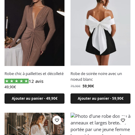
Robe été
Robe hiver
Robe printemps
Mon compte
Liste de souhaits
FAQ
Contact
Robe chic à paillettes et décolleté
Robe de soirée noire avec un
#ROBE CHIC
noeud blanc
12 avis
59,90
€
79,90
€
49,90
€
REJOIGNEZ-NOUS
Ajouter au panier - 49,90€
Ajouter au panier - 59,90€
E
-
m
S'inscrire
a
i