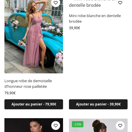
Par matière
Par matière
Mini robe blanche en dentelle
brodée
Robe crochet
39,90
€
Robe dentelle
Robe en jean
Robe en lin
Robe en maille
Robe popeline
Robe en satin
Longue robe de demoiselle
Robe en velours
d’honneur rose pailletée
Robe sequins
79,90
€
Ajouter au panier - 79,90€
Ajouter au panier - 39,90€
Par saison
Par saison
-25%
Robe automne